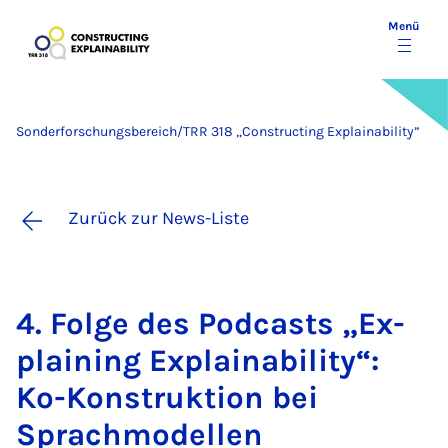
Menü
Sonderforschungsbereich/TRR 318 „Constructing Explainability”
Zurück zur News-Liste
4. Fol­ge des Pod­casts „Ex­
plai­ning Ex­plaina­bi­li­ty“:
Ko-Kon­struk­ti­on bei
Sprach­mo­del­len