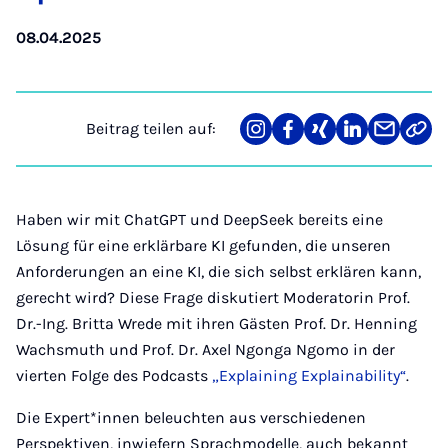
08.04.2025
Beitrag teilen auf:
Teilen
Teilen
Teilen
Teilen
Teilen
Link
auf
auf
auf
auf
über
kopi
Instagram
Facebook
Xing
LinkedIn
E-
Mail
Haben wir mit ChatGPT und DeepSeek bereits eine
Lösung für eine erklärbare KI gefunden, die unseren
Anforderungen an eine KI, die sich selbst erklären kann,
gerecht wird? Diese Frage diskutiert Moderatorin Prof.
Dr.-Ing. Britta Wrede mit ihren Gästen Prof. Dr. Henning
Wachsmuth und Prof. Dr. Axel Ngonga Ngomo in der
vierten Folge des Podcasts
„Explaining Explainability“
.
Die Expert*innen beleuchten aus verschiedenen
Perspektiven, inwiefern Sprachmodelle, auch bekannt