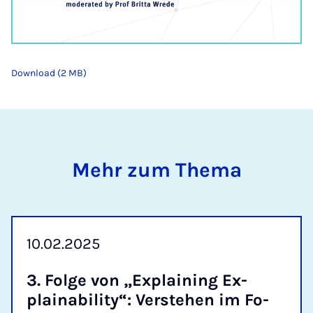
Download (2 MB)
Mehr zum Thema
10.02.2025
3. Fol­ge von „Ex­plai­ning Ex­
plaina­bi­li­ty“: Ver­ste­hen im Fo­