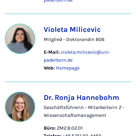
Violeta Milicevic
Mitglied - Doktorandin B06
E-Mail:
violeta.milicevic@uni-
paderborn.de
Web:
Homepage
Dr. Ronja Hannebohm
Geschäftsführerin - Mitarbeiterin Z -
Wissenschaftsmanagement
Büro:
ZM2.B.02.01
Telefon:
+49 5251 60-4493