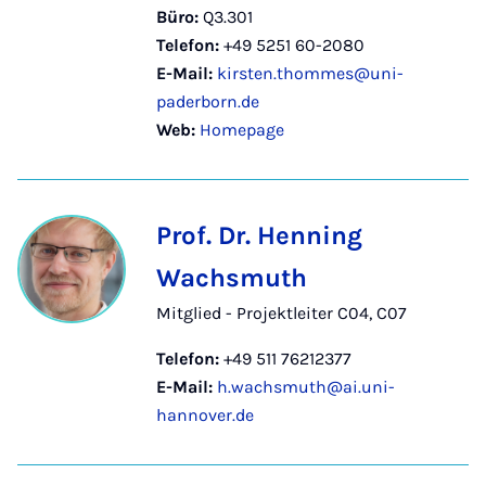
Büro:
Q3.301
Telefon:
+49 5251 60-2080
E-Mail:
kirsten.thommes@uni-
paderborn.de
Web:
Homepage
Prof. Dr. Henning
Wachsmuth
Mitglied - Projektleiter C04, C07
Telefon:
+49 511 76212377
E-Mail:
h.wachsmuth@ai.uni-
hannover.de