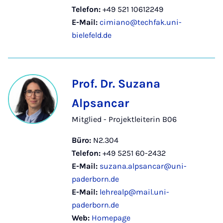
Telefon:
+49 521 10612249
E-Mail:
cimiano@techfak.uni-
bielefeld.de
Prof. Dr. Suzana
Alpsancar
Mitglied - Projektleiterin B06
Büro:
N2.304
Telefon:
+49 5251 60-2432
E-Mail:
suzana.alpsancar@uni-
paderborn.de
E-Mail:
lehrealp@mail.uni-
paderborn.de
Web:
Homepage