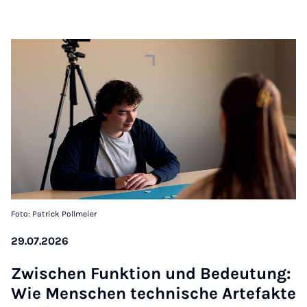
Foto: Patrick Pollmeier
29.07.2026
Zwi­schen Funk­ti­on und Be­deu­tung:
Wie Men­schen tech­ni­sche Ar­te­fak­te