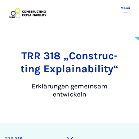
Menü
TRR 318 „Con­struc­
ting Ex­plaina­bi­li­ty“
Erklärungen gemeinsam
entwickeln
TRR 318