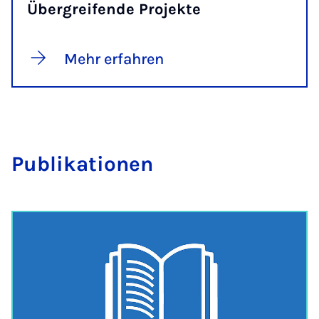
Übergreifende Projekte
Mehr erfahren
Pu­bli­ka­ti­o­nen