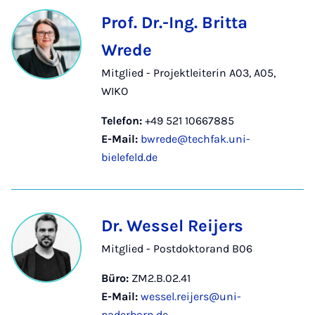
Prof. Dr.-Ing. Britta
Wrede
Mitglied - Projektleiterin A03, A05,
WIKO
Telefon:
+49 521 10667885
E-Mail:
bwrede@techfak.uni-
bielefeld.de
Dr. Wessel Reijers
Mitglied - Postdoktorand B06
Büro:
ZM2.B.02.41
E-Mail:
wessel.reijers@uni-
paderborn.de