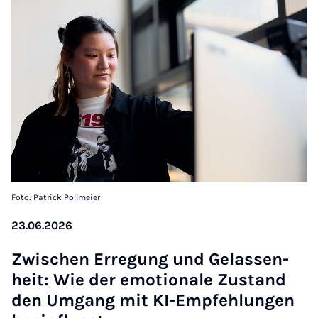
Foto: Patrick Pollmeier
23.06.2026
Zwi­schen Er­re­gung und Ge­las­sen­
heit: Wie der emo­ti­o­na­le Zu­stand
den Um­gang mit KI-Emp­feh­lun­gen