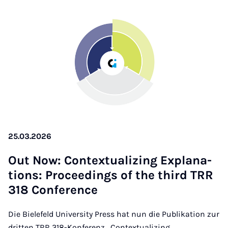
25.03.2026
Out Now: Con­tex­tu­a­li­zing Ex­pla­na­
ti­ons: Pro­cee­dings of the third TRR
318 Con­fe­rence
Die Bielefeld University Press hat nun die Publikation zur
dritten TRR 318-Konferenz „Contextualizing