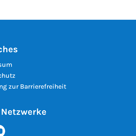
ches
ssum
chutz
ng zur Barrierefreiheit
 Netzwerke