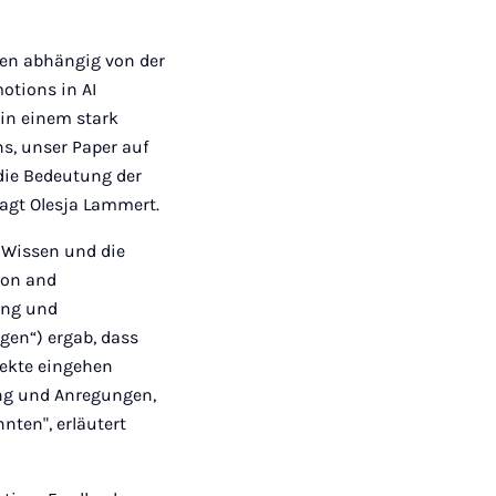
gien abhängig von der
tions in AI
 in einem stark
s, unser Paper auf
die Bedeutung der
agt Olesja Lammert.
s Wissen und die
ion and
ung und
gen“) ergab, dass
pekte eingehen
ung und Anregungen,
nten", erläutert