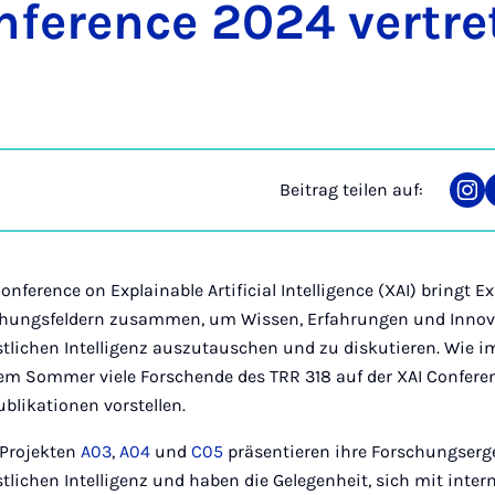
­fe­rence 2024 ver­tre
Beitrag teilen auf:
Tei
auf
Ins
onference on Explainable Artificial Intelligence (XAI) bringt 
chungsfeldern zusammen, um Wissen, Erfahrungen und Innov
stlichen Intelligenz auszutauschen und zu diskutieren. Wie 
em Sommer viele Forschende des TRR 318 auf der XAI Conferen
blikationen vorstellen.
 Projekten
A03
,
A04
und
C05
präsentieren ihre Forschungserg
tlichen Intelligenz und haben die Gelegenheit, sich mit inter