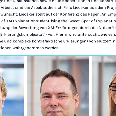
äge und Diskussionen sowie neue Kooperationen und konstru
Arbeit", sind die Aspekte, die sich Felix Liedeker aus dem Proj
ünscht. Liedeker stellt auf der Konferenz das Paper „An Empi
 of XAI Explanations: Identifying the Sweet-Spot of Explanati
hung der Bewertung von XAI-Erklärungen durch die Nutzer*in
Erklärungskomplexität“) vor. Hierin wird untersucht, wie ver
he und komplexe kontrafaktische Erklärungen) von Nutzer*in
ationen wahrgenommen werden.