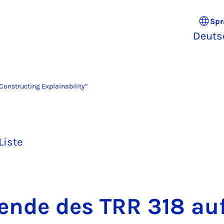
Spr
Deuts
onstructing Explainability”
Liste
en­de des TRR 318 au