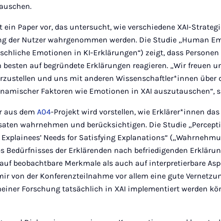
tauschen.
lt ein Paper vor, das untersucht, wie verschiedene XAI-Strate
ng der Nutzer wahrgenommen werden. Die Studie „Human Emo
schliche Emotionen in KI-Erklärungen“) zeigt, dass Personen
 besten auf begründete Erklärungen reagieren. „Wir freuen un
orzustellen und uns mit anderen Wissenschaftler*innen über 
namischer Faktoren wie Emotionen in XAI auszutauschen“, s
er aus dem
A04
-Projekt wird vorstellen, wie Erklärer*innen da
ssaten wahrnehmen und berücksichtigen. Die Studie „Percept
e Explainees’ Needs for Satisfying Explanations“ („Wahrnehm
s Bedürfnisses der Erklärenden nach befriedigenden Erklärun
auf beobachtbare Merkmale als auch auf interpretierbare As
e mir von der Konferenzteilnahme vor allem eine gute Vernetz
einer Forschung tatsächlich in XAI implementiert werden kön