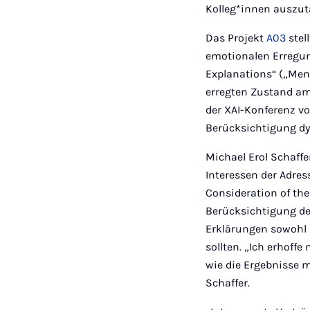
Kolleg*innen auszu
Das Projekt
A03
stel
emotionalen Erregu
Explanations“ („Men
erregten Zustand am
der XAI-Konferenz v
Berücksichtigung dy
Michael Erol Schaff
Interessen der Adre
Consideration of th
Berücksichtigung de
Erklärungen sowohl 
sollten. „Ich erhoff
wie die Ergebnisse m
Schaffer.