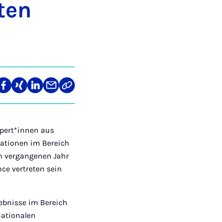
­ten
len
Teilen
Teilen
Teilen
Teilen
Link
auf
auf
auf
über
kopieren
tagram
Facebook
Xing
LinkedIn
E-
Mail
Expert*innen aus
ationen im Bereich
im vergangenen Jahr
ce vertreten sein
ebnisse im Bereich
nationalen