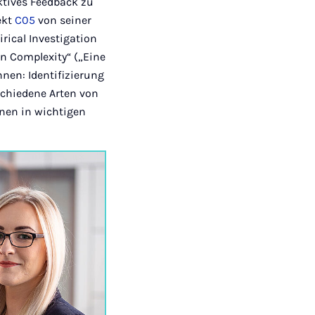
ktives Feedback zu
ekt
C05
von seiner
rical Investigation
on Complexity“ („Eine
nen: Identifizierung
schiedene Arten von
nen in wichtigen